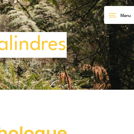
Menu
alindres
hologue