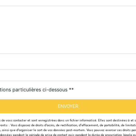
tions particulières ci-dessous **
ENVOYER
e vous contacter et sont enregistrées dans un fichier informatisé. Elles sont destinées à et 
s: . Vous disposez de droits d’accès, de rectification, d’effacement, de portabilité, de limita
e, ainsi que d’organiser le sort de vos données post-mortem. Vous pouvez exercer ces droits par
données pendant la période de prise de contact puis pendant la durée de prescription légale au