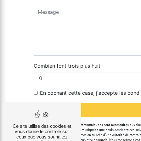
Combien font trois plus huit
En cochant cette case, j'accepte les condi
Ce site utilise des cookies et
** Les données personnelles communiquées sont nécessaires aux fins d
données collectées seront communiquées aux seuls destinataires suivant
vous donne le contrôle sur
du droit d’introduire une réclamation auprès d’une autorité de contrôl
ceux que vous souhaitez
justificatif d'identité pourra vous être demandé. Nous conservons vos 