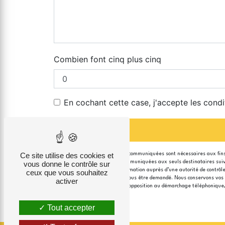
Combien font cinq plus cinq
En cochant cette case, j'accepte les condi
Ce site utilise des cookies et
** Les données personnelles communiquées sont nécessaires aux fins d
données collectées seront communiquées aux seuls destinataires suivant
vous donne le contrôle sur
du droit d’introduire une réclamation auprès d’une autorité de contrôl
ceux que vous souhaitez
justificatif d'identité pourra vous être demandé. Nous conservons vos 
activer
de vous inscrire sur la liste d'opposition au démarchage téléphonique
Tout accepter