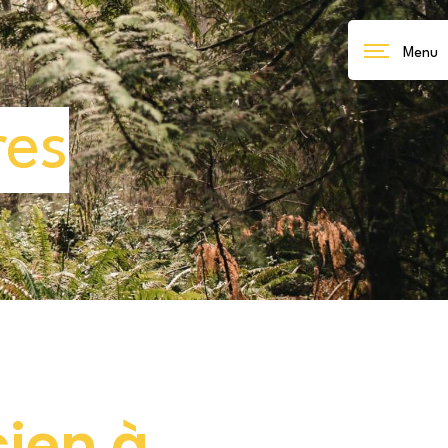
Menu
res
cien à