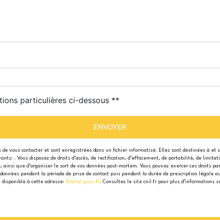
tions particulières ci-dessous **
ENVOYER
e vous contacter et sont enregistrées dans un fichier informatisé. Elles sont destinées à et 
s: . Vous disposez de droits d’accès, de rectification, d’effacement, de portabilité, de limita
e, ainsi que d’organiser le sort de vos données post-mortem. Vous pouvez exercer ces droits par
données pendant la période de prise de contact puis pendant la durée de prescription légale au
, disponible à cette adresse:
Bloctel.gouv.fr
. Consultez le site cnil.fr pour plus d’informations s