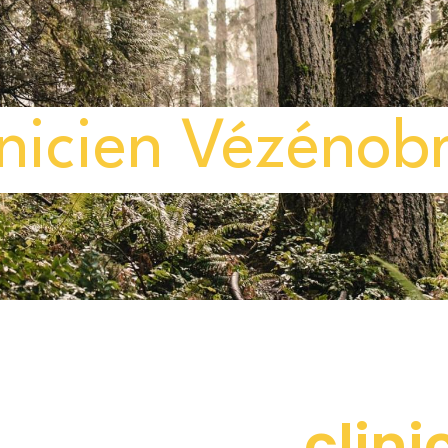
inicien Vézénob
clini