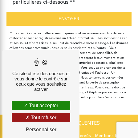
particulières ci-dessous **
ENVOYER
** Les données personnelles communiquées sont nécessaires aux fins de vous
contacter et sont enregistrées dans un fichier informatisé. Elles sont destinées à
et ses sous-traitants dans le seul but de répondre à votre message. Les données
collectées seront communiquées aux seuls destinataires suivants: . Vous
disposez de droits d’accès, de rectification, d’effacement, de portabilité, de
limitation, d’opposition, de retrait de votre consentement à tout moment et du
droit d’introduire une réclamation auprès d’une autorité de contrôle, ainsi que
d’organiser le sort de vos données post-mortem. Vous pouvez exercer ces droits
Ce site utilise des cookies et
par voie postale à l'adresse ou par courrier électronique à l'adresse . Un
justificatif d'identité pourra vous être demandé. Nous conservons vos données
vous donne le contrôle sur
pendant la période de prise de contact puis pendant la durée de prescription
ceux que vous souhaitez
légale aux fins probatoires et de gestion des contentieux. Vous avez le droit de
activer
vous inscrire sur la liste d'opposition au démarchage téléphonique, disponible à
cette adresse:
Bloctel.gouv.fr
. Consultez le site cnil.fr pour plus d’informations
sur vos droits.
Tout accepter
Tout refuser
RECHERCHES FRÉQUENTES
Personnaliser
©
Vistalid
- 2026 - Tous droits réservés -
Mentions légales