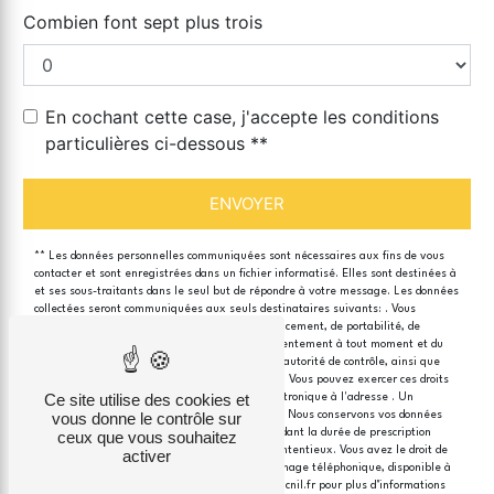
Combien font sept plus trois
En cochant cette case, j'accepte les conditions
particulières ci-dessous **
ENVOYER
** Les données personnelles communiquées sont nécessaires aux fins de vous
contacter et sont enregistrées dans un fichier informatisé. Elles sont destinées à
et ses sous-traitants dans le seul but de répondre à votre message. Les données
collectées seront communiquées aux seuls destinataires suivants: . Vous
disposez de droits d’accès, de rectification, d’effacement, de portabilité, de
limitation, d’opposition, de retrait de votre consentement à tout moment et du
droit d’introduire une réclamation auprès d’une autorité de contrôle, ainsi que
d’organiser le sort de vos données post-mortem. Vous pouvez exercer ces droits
Ce site utilise des cookies et
par voie postale à l'adresse ou par courrier électronique à l'adresse . Un
justificatif d'identité pourra vous être demandé. Nous conservons vos données
vous donne le contrôle sur
pendant la période de prise de contact puis pendant la durée de prescription
ceux que vous souhaitez
légale aux fins probatoires et de gestion des contentieux. Vous avez le droit de
activer
vous inscrire sur la liste d'opposition au démarchage téléphonique, disponible à
cette adresse:
Bloctel.gouv.fr
. Consultez le site cnil.fr pour plus d’informations